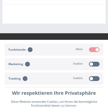
Aktiv
Funktionale
KONTAKT
Inaktiv
Marketing
KUNDENSERVICE
Inaktiv
INFORMATIONEN
Tracking
ZAHLUNG & VERSAND
Wir respektieren Ihre Privatsphäre
Diese Website verwendet Cookies, um Ihnen die bestmögliche
Cookie-Einstellungen
Widerrufsrecht
Versand- und Zahlungsbedingungen
Funktionalität bieten zu können.