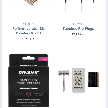
VOXOM
LEZYNE
Reifenreparatur-Kit
Tubeless Pro Plugs
Tubeless WKl42
17,95 € *
19,95 € *
+ IN DEN WARENKORB
+ IN DEN WARENKORB