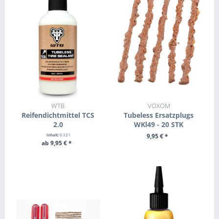
WTB
VOXOM
Reifendichtmittel TCS
Tubeless Ersatzplugs
2.0
WKl49 - 20 STK
Inhalt:
0.12 l
9,95 € *
ab 9,95 € *
ZUM PRODUKT
ZUM PRODUKT