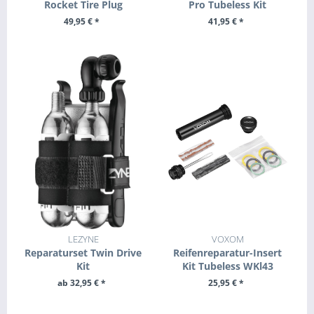
Rocket Tire Plug
Pro Tubeless Kit
49,95 € *
41,95 € *
+ IN DEN WARENKORB
+ IN DEN WARENKORB
LEZYNE
VOXOM
Reparaturset Twin Drive
Reifenreparatur-Insert
Kit
Kit Tubeless WKl43
ab 32,95 € *
25,95 € *
ZUM PRODUKT
+ IN DEN WARENKORB