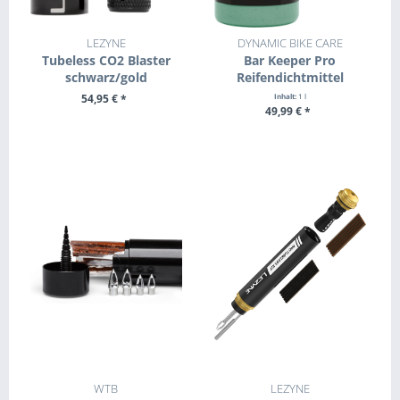
LEZYNE
DYNAMIC BIKE CARE
Tubeless CO2 Blaster
Bar Keeper Pro
schwarz/gold
Reifendichtmittel
54,95 € *
Inhalt:
1 l
49,99 € *
+ IN DEN WARENKORB
+ IN DEN WARENKORB
WTB
LEZYNE