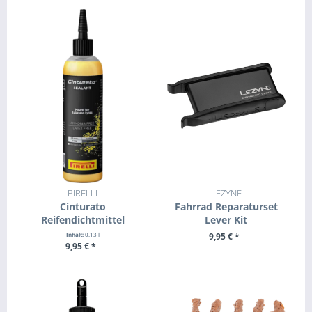
PIRELLI
LEZYNE
Cinturato
Fahrrad Reparaturset
Reifendichtmittel
Lever Kit
Inhalt:
0.13 l
9,95 € *
9,95 € *
ZUM PRODUKT
+ IN DEN WARENKORB