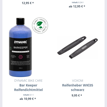
12,95 € *
Inhalt:
0.24 l
ab 12,95 € *
+ IN DEN WARENKORB
ZUM PRODUKT
DYNAMIC BIKE CARE
VOXOM
Bar Keeper
Reifenheber WKl35
Reifendichtmittel
schwarz
Inhalt:
0.1 l
9,95 € *
ab 10,99 € *
+ IN DEN WARENKORB
ZUM PRODUKT