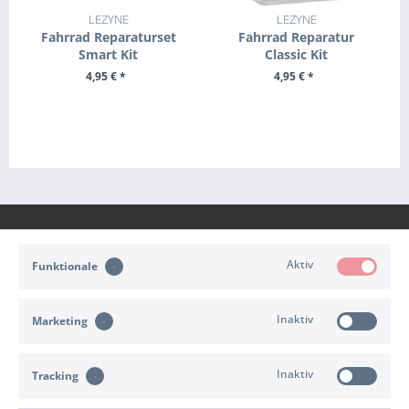
LEZYNE
LEZYNE
Fahrrad Reparaturset
Fahrrad Reparatur
Smart Kit
Classic Kit
4,95 € *
4,95 € *
+ IN DEN WARENKORB
+ IN DEN WARENKORB
Aktiv
Funktionale
KONTAKT
Inaktiv
Marketing
KUNDENSERVICE
Inaktiv
Tracking
INFORMATIONEN