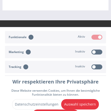
Aktiv
Funktionale
KONTAKT
Inaktiv
Marketing
KUNDENSERVICE
Inaktiv
Tracking
INFORMATIONEN
ZAHLUNG & VERSAND
Wir respektieren Ihre Privatsphäre
Diese Website verwendet Cookies, um Ihnen die bestmögliche
Cookie-Einstellungen
Widerrufsrecht
Versand- und Zahlungsbedingungen
Funktionalität bieten zu können.
Allgemeine Geschäftsbedingungen
Impressum
Datenschutzhinweise
Datenschutzeinstellungen
Auswahl speichern
Vertrag widerrufen