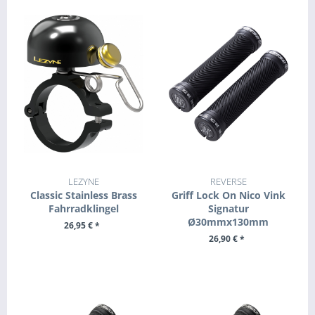
LEZYNE
REVERSE
Classic Stainless Brass
Griff Lock On Nico Vink
Fahrradklingel
Signatur
Ø30mmx130mm
26,95 € *
26,90 € *
+ IN DEN WARENKORB
ZUM PRODUKT