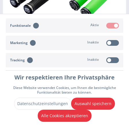
Aktiv
Funktionale
REVERSE
REVERSE
Griff Taper Ø34 auf Ø30
Griff Spin Lock On Ø30 x
Inaktiv
Marketing
mm Lock On Tapered
130 mm
26,90 € *
26,90 € *
Inaktiv
Tracking
ZUM PRODUKT
ZUM PRODUKT
Wir respektieren Ihre Privatsphäre
Diese Website verwendet Cookies, um Ihnen die bestmögliche
Funktionalität bieten zu können.
Datenschutzeinstellungen
Auswahl speichern
Alle Cookies akzeptieren