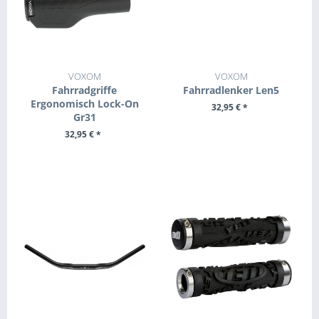
VOXOM
VOXOM
Fahrradgriffe
Fahrradlenker Len5
Ergonomisch Lock-On
32,95 € *
Gr31
+ IN DEN WARENKORB
32,95 € *
+ IN DEN WARENKORB