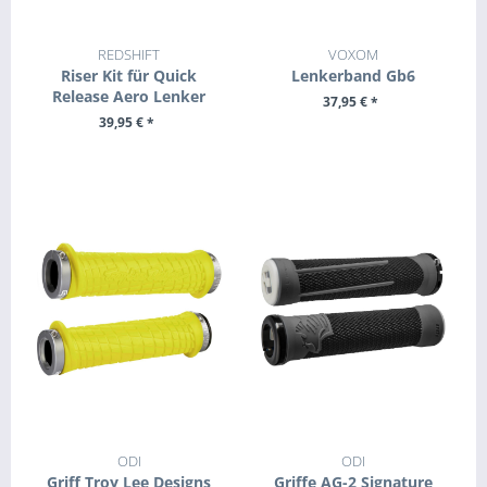
REDSHIFT
VOXOM
Riser Kit für Quick
Lenkerband Gb6
Release Aero Lenker
37,95 € *
39,95 € *
ZUM PRODUKT
+ IN DEN WARENKORB
ODI
ODI
Griff Troy Lee Designs
Griffe AG-2 Signature