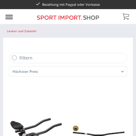
pal oder Vorkasse
b2c@sportimport
Lenker und Zubehör
Filtern