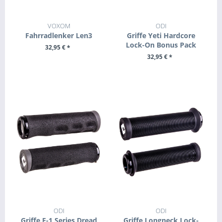
VOXOM
ODI
Fahrradlenker Len3
Griffe Yeti Hardcore
Lock-On Bonus Pack
32,95 € *
32,95 € *
+ IN DEN WARENKORB
ZUM PRODUKT
ODI
ODI
Griffe F-1 Series Dread
Griffe Longneck Lock-