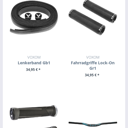
VOXOM
VOXOM
Lenkerband Gb1
Fahrradgriffe Lock-On
Gr1
34,95 € *
34,95 € *
ZUM PRODUKT
+ IN DEN WARENKORB