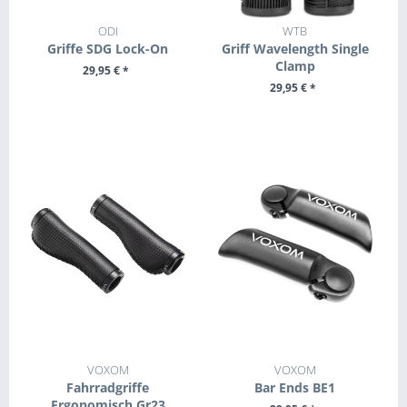
ODI
WTB
Griffe SDG Lock-On
Griff Wavelength Single
Clamp
29,95 € *
29,95 € *
+ IN DEN WARENKORB
ZUM PRODUKT
VOXOM
VOXOM
Fahrradgriffe
Bar Ends BE1
Ergonomisch Gr23