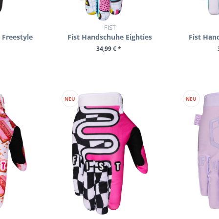
FIST
 Freestyle
Fist Handschuhe Eighties
Fist Han
34,99 € *
ZUM PRODUKT
ZU
UKT
NEU
NEU