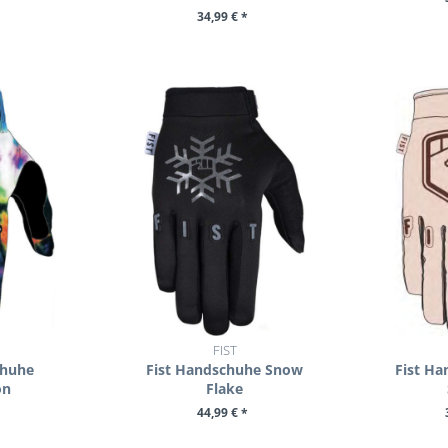
34,99 € *
UKT
ZU
ZUM PRODUKT
FIST
chuhe
Fist Handschuhe Snow
Fist Ha
on
Flake
44,99 € *
UKT
ZUM PRODUKT
ZU