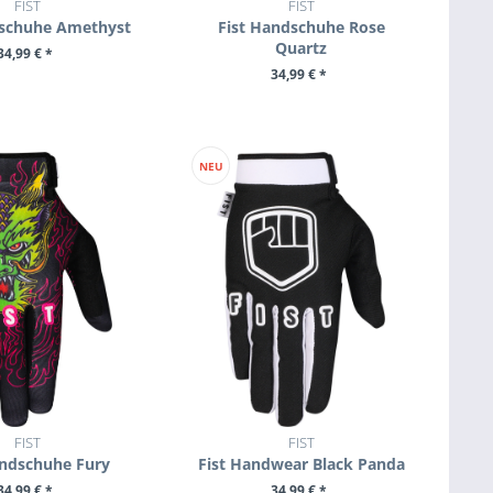
FIST
FIST
dschuhe Amethyst
Fist Handschuhe Rose
Quartz
34,99 € *
34,99 € *
M PRODUKT
ZUM PRODUKT
NEU
FIST
FIST
andschuhe Fury
Fist Handwear Black Panda
34,99 € *
34,99 € *