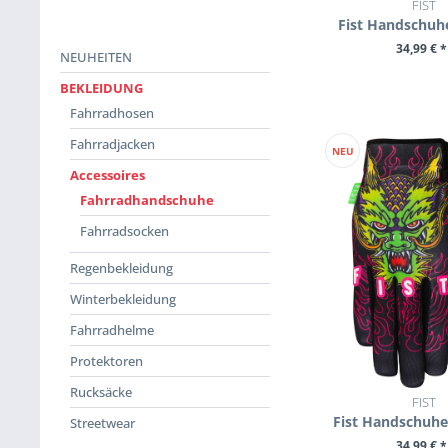
FIST
Fist Handschuhe
34,99 € *
NEUHEITEN
ZUM PROD
BEKLEIDUNG
Fahrradhosen
Fahrradjacken
NEU
Accessoires
Fahrradhandschuhe
Fahrradsocken
Regenbekleidung
Winterbekleidung
Fahrradhelme
Protektoren
Rucksäcke
FIST
Fist Handschuhe
Streetwear
34,99 € *