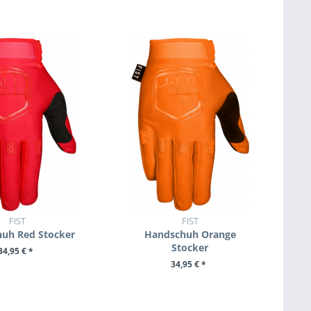
+ IN DEN WARENKORB
FIST
FIST
uh Red Stocker
Handschuh Orange
Stocker
34,95 € *
34,95 € *
M PRODUKT
ZUM PRODUKT