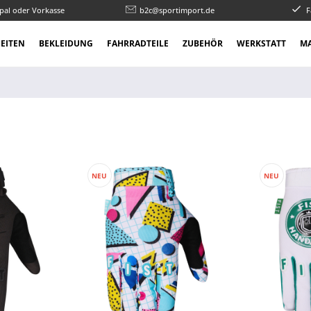
pal oder Vorkasse
b2c@sportimport.de
F
EITEN
BEKLEIDUNG
FAHRRADTEILE
ZUBEHÖR
WERKSTATT
M
NEU
NEU