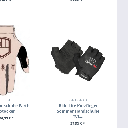
M PRODUKT
ZUM PRODUKT
FIST
GRIPGRAB
ndschuhe Earth
Ride Lite Kurzfinger
Stocker
Sommer Handschuhe
TVL...
34,99 € *
29,95 € *
M PRODUKT