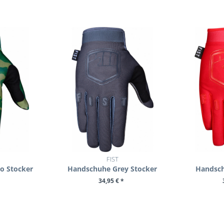
FIST
o Stocker
Handschuhe Grey Stocker
Handsch
34,95 € *
ENKORB
ZUM PRODUKT
ZU