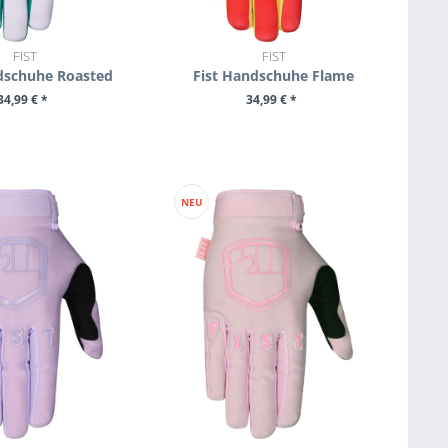
FIST
FIST
dschuhe Roasted
Fist Handschuhe Flame
34,99 € *
34,99 € *
M PRODUKT
ZUM PRODUKT
NEU