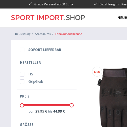
Gratis Versand ab 50 Euro
Bezahlung mit Pay
NEUH
Bekleidung
Accessoires
Fahrradhandschuhe
SOFORT LIEFERBAR
HERSTELLER
NEU
FIST
GripGrab
PREIS
von
29,95 €
bis
44,99 €
GRÖSSE