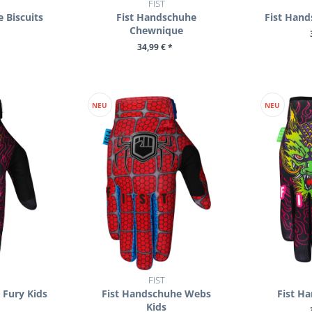
FIST
 Biscuits
Fist Handschuhe
Fist Han
Chewnique
34,99 € *
UKT
ZU
ZUM PRODUKT
NEU
NEU
FIST
 Fury Kids
Fist Handschuhe Webs
Fist H
Kids