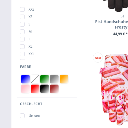
XXS
FIST
XS
Fist Handschuhe
S
Frosty
M
44,99 € *
L
ZUM PROD
XL
XXL
NEU
Kids L
FARBE
Kids M
Kids S
Kids XS
Kids XXS
GESCHLECHT
Unisex