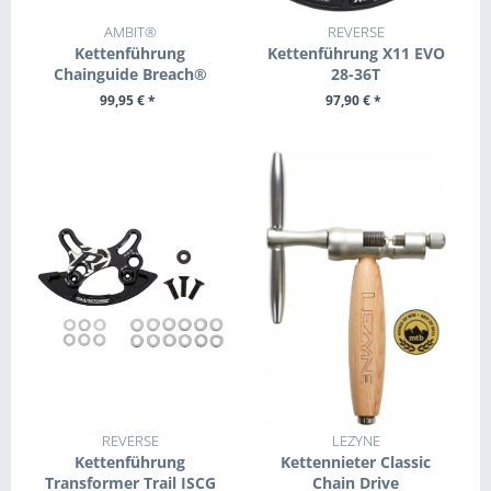
AMBIT®
REVERSE
Kettenführung
Kettenführung X11 EVO
Chainguide Breach®
28-36T
99,95 € *
97,90 € *
+ IN DEN WARENKORB
ZUM PRODUKT
REVERSE
LEZYNE
Kettenführung
Kettennieter Classic
Transformer Trail ISCG
Chain Drive