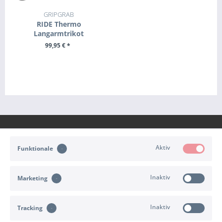
GRIPGRAB
RIDE Thermo
Langarmtrikot
99,95 € *
ZUM PRODUKT
Aktiv
Funktionale
KONTAKT
Inaktiv
Marketing
KUNDENSERVICE
Inaktiv
Tracking
INFORMATIONEN