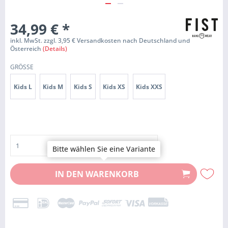
34,99 €
*
inkl. MwSt. zzgl. 3,95 € Versandkosten nach Deutschland und
Österreich
(Details)
GRÖSSE
Kids L
Kids M
Kids S
Kids XS
Kids XXS
Bitte wählen Sie eine Variante
IN DEN
WARENKORB