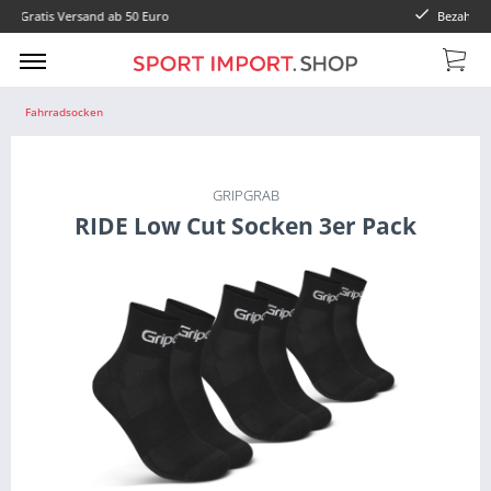
uro
Bezahlung mit Paypal oder Vorkass
Fahrradsocken
GRIPGRAB
RIDE Low Cut Socken 3er Pack