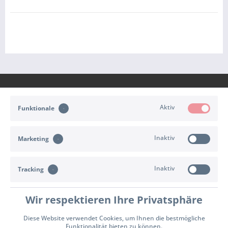
Aktiv
Funktionale
KONTAKT
Inaktiv
Marketing
KUNDENSERVICE
Inaktiv
INFORMATIONEN
Tracking
ZAHLUNG & VERSAND
Wir respektieren Ihre Privatsphäre
Diese Website verwendet Cookies, um Ihnen die bestmögliche
Cookie-Einstellungen
Widerrufsrecht
Versand- und Zahlungsbedingungen
Funktionalität bieten zu können.