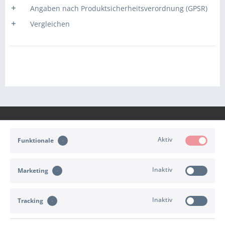
Angaben nach Produktsicherheitsverordnung (GPSR)
Vergleichen
Aktiv
Funktionale
KONTAKT
Inaktiv
Marketing
KUNDENSERVICE
Inaktiv
INFORMATIONEN
Tracking
ZAHLUNG & VERSAND