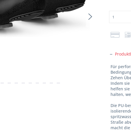
Produkt
Für perfo
Bedingung
Zehen Übe
Indem sie
helfen si
halten, we
Die PU-bes
isolieren
spritzwas
Straße abw
macht die