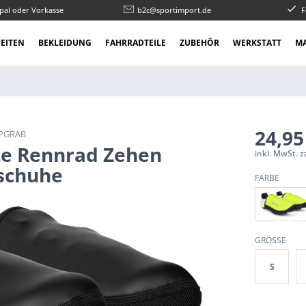
pal oder Vorkasse
b2c@sportimport.de
F
EITEN
BEKLEIDUNG
FAHRRADTEILE
ZUBEHÖR
WERKSTATT
M
24,95
IPGRAB
e Rennrad Zehen
inkl. MwSt. 
schuhe
FARBE
GRÖSSE
S