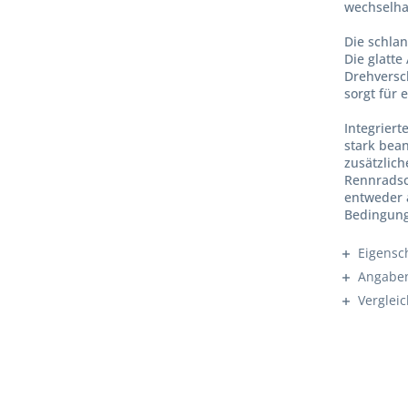
wechselha
Die schlan
Die glatt
Drehversc
sorgt für 
Integrier
stark bea
zusätzlich
Rennradsc
entweder a
Bedingung
Eigensc
Angaben
Verglei