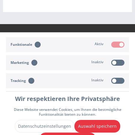
Aktiv
Funktionale
KONTAKT
Inaktiv
Marketing
KUNDENSERVICE
Inaktiv
INFORMATIONEN
Tracking
ZAHLUNG & VERSAND
Wir respektieren Ihre Privatsphäre
Diese Website verwendet Cookies, um Ihnen die bestmögliche
Cookie-Einstellungen
Widerrufsrecht
Versand- und Zahlungsbedingungen
Funktionalität bieten zu können.
Allgemeine Geschäftsbedingungen
Impressum
Datenschutzhinweise
Datenschutzeinstellungen
Auswahl speichern
Vertrag widerrufen