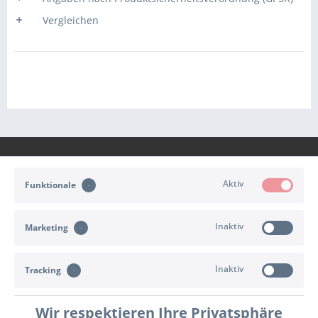
Vergleichen
Aktiv
Funktionale
KONTAKT
Inaktiv
Marketing
KUNDENSERVICE
Inaktiv
INFORMATIONEN
Tracking
ZAHLUNG & VERSAND
Wir respektieren Ihre Privatsphäre