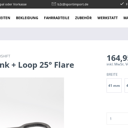
pal oder Vorkasse
b2c@sportimport.de
F
EITEN
BEKLEIDUNG
FAHRRADTEILE
ZUBEHÖR
WERKSTATT
M
164,9
DSHIFT
nk + Loop 25° Flare
inkl. MwSt. 
BREITE
41 mm