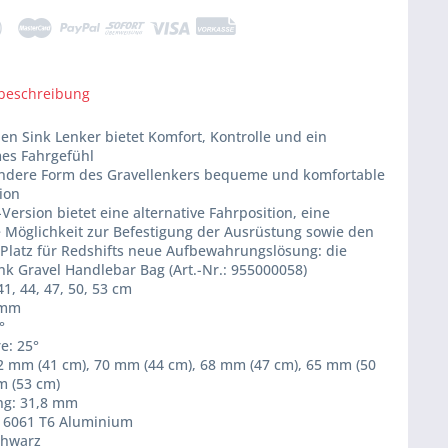
beschreibung
hen Sink Lenker bietet Komfort, Kontrolle und ein
es Fahrgefühl
ondere Form des Gravellenkers bequeme und komfortable
ion
-Version bietet eine alternative Fahrposition, eine
e Möglichkeit zur Befestigung der Ausrüstung sowie den
 Platz für Redshifts neue Aufbewahrungslösung: die
nk Gravel Handlebar Bag (Art.-Nr.: 955000058)
41, 44, 47, 50, 53 cm
0 mm
°
re: 25°
72 mm (41 cm), 70 mm (44 cm), 68 mm (47 cm), 65 mm (50
m (53 cm)
ng: 31,8 mm
l: 6061 T6 Aluminium
chwarz