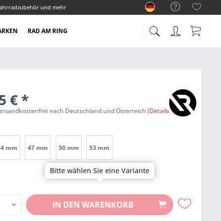
ahrradzubehör und mehr
ARKEN
RAD AM RING
5 €
*
Versandkostenfrei nach Deutschland und Österreich
(Details)
44 mm
47 mm
50 mm
53 mm
Bitte wählen Sie eine Variante
IN DEN
WARENKORB