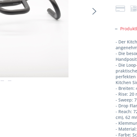
Produkt
- Der Kitc
angenehm
- Die bes
Handposit
- Die Loop
praktisch
perfekten
Kitchen Si
- Breiten: 
- Rise: 2
- Sweep: 7
- Drop Fla
- Reach: 
cm), 62 m
- Klemmu
- Materia
- Farbe: S