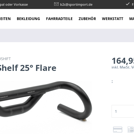
pal oder Vorkasse
b2c@sportimport.de
F
EITEN
BEKLEIDUNG
FAHRRADTEILE
ZUBEHÖR
WERKSTATT
M
164,9
DSHIFT
helf 25° Flare
inkl. MwSt. 
: