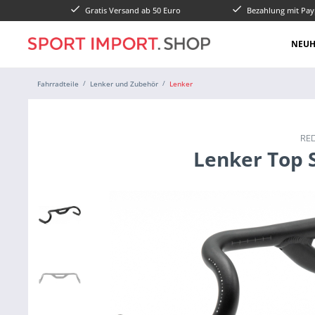
Gratis Versand ab 50 Euro
Bezahlung mit Pay
NEUH
Fahrradteile
Lenker und Zubehör
Lenker
RE
Lenker Top S