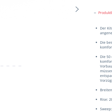
Produkt
Der Kit
angene
Die be
komfor
Die 50
komfor
Vorbau
müssen
entspa
Vorzüg
Breiten
Rise: 
Sweep: