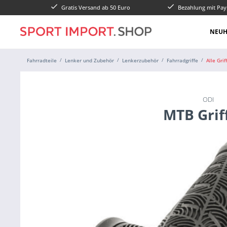
Gratis Versand ab 50 Euro
Bezahlung mit Pay
NEUH
Fahrradteile
Lenker und Zubehör
Lenkerzubehör
Fahrradgriffe
Alle Grif
ODI
MTB Grif