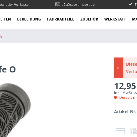
pal oder Vorkasse
b2c@sportimport.de
F
EITEN
BEKLEIDUNG
FAHRRADTEILE
ZUBEHÖR
WERKSTATT
M
fe
Diese
fe O
Verf
12,95
inkl. MwSt. 
Derzeit ni
Artikel-Nr.