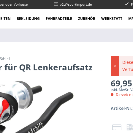
pal oder Vorkasse
b2c@sportimport.de
F
EITEN
BEKLEIDUNG
FAHRRADTEILE
ZUBEHÖR
WERKSTATT
M
DSHIFT
Diese
r für QR Lenkeraufsatz
Verf
69,95
inkl. MwSt. 
Derzeit ni
Artikel-Nr.