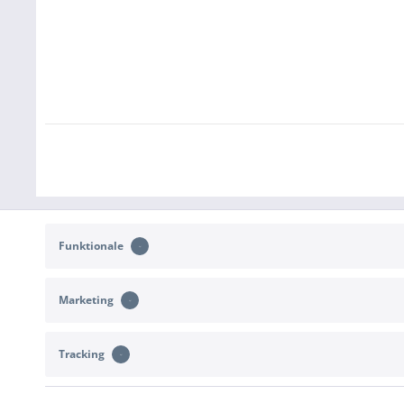
Funktionale
Marketing
KONTAKT
KUNDENSERVIC
Tracking
Unterstützung und Beratung unter:
Rückgabe
b2c@sportimport.de
Widerrufsrecht