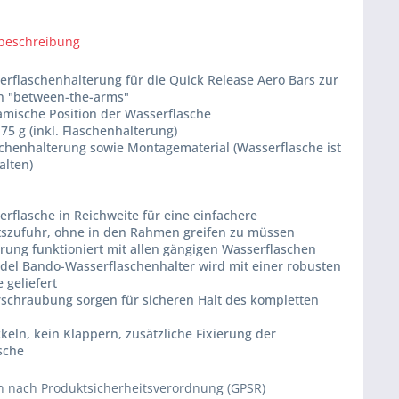
beschreibung
erflaschenhalterung für die Quick Release Aero Bars zur
on "between-the-arms"
amische Position der Wasserflasche
 75 g (inkl. Flaschenhalterung)
aschenhalterung sowie Montagematerial (Wasserflasche ist
alten)
erflasche in Reichweite für eine einfachere
itszufuhr, ohne in den Rahmen greifen zu müssen
erung funktioniert mit allen gängigen Wasserflaschen
ndel Bando-Wasserflaschenhalter wird mit einer robusten
e geliefert
erschraubung sorgen für sicheren Halt des kompletten
keln, kein Klappern, zusätzliche Fixierung der
sche
 nach Produktsicherheitsverordnung (GPSR)