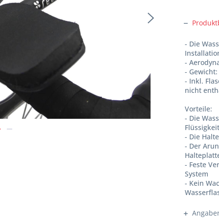
Produkt
- Die Wass
Installati
- Aerodyn
- Gewicht:
- Inkl. Fl
nicht enth
Vorteile:
- Die Wass
Flüssigke
- Die Halt
- Der Aru
Halteplatt
- Feste V
System
- Kein Wac
Wasserfla
Angaben