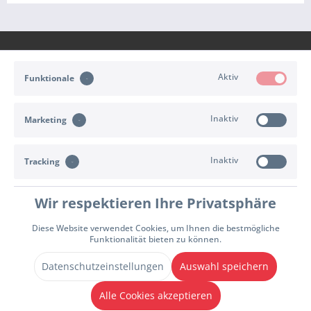
Aktiv
Funktionale
KONTAKT
Inaktiv
Marketing
KUNDENSERVICE
Inaktiv
INFORMATIONEN
Tracking
ZAHLUNG & VERSAND
Wir respektieren Ihre Privatsphäre
Diese Website verwendet Cookies, um Ihnen die bestmögliche
Cookie-Einstellungen
Widerrufsrecht
Versand- und Zahlungsbedingungen
Funktionalität bieten zu können.
Allgemeine Geschäftsbedingungen
Impressum
Datenschutzhinweise
Datenschutzeinstellungen
Auswahl speichern
Vertrag widerrufen
* Alle Preise inkl. gesetzl. Mehrwertsteuer zzgl.
Versandkosten
und ggf.
Alle Cookies akzeptieren
Nachnahmegebühren, wenn nicht anders beschrieben