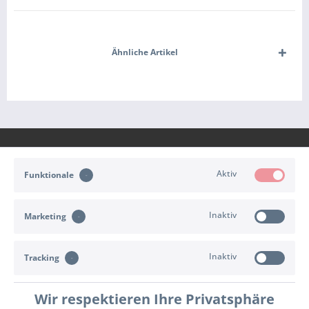
Ähnliche Artikel
Aktiv
Funktionale
KONTAKT
Inaktiv
Marketing
KUNDENSERVICE
Inaktiv
INFORMATIONEN
Tracking
ZAHLUNG & VERSAND
Wir respektieren Ihre Privatsphäre