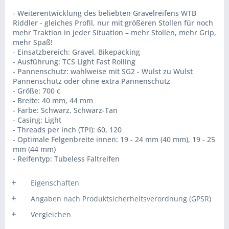
- Weiterentwicklung des beliebten Gravelreifens WTB
Riddler - gleiches Profil, nur mit größeren Stollen für noch
mehr Traktion in jeder Situation – mehr Stollen, mehr Grip,
mehr Spaß!
- Einsatzbereich: Gravel, Bikepacking
- Ausführung: TCS Light Fast Rolling
- Pannenschutz: wahlweise mit SG2 - Wulst zu Wulst
Pannenschutz oder ohne extra Pannenschutz
- Größe: 700 c
- Breite: 40 mm, 44 mm
- Farbe: Schwarz, Schwarz-Tan
- Casing: Light
- Threads per inch (TPI): 60, 120
- Optimale Felgenbreite innen: 19 - 24 mm (40 mm), 19 - 25
mm (44 mm)
- Reifentyp: Tubeless Faltreifen
Eigenschaften
Angaben nach Produktsicherheitsverordnung (GPSR)
Vergleichen