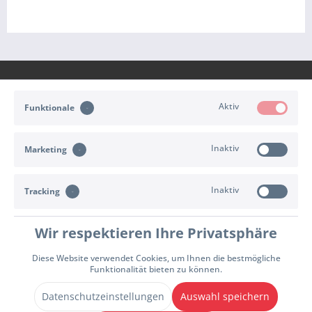
Aktiv
Funktionale
KONTAKT
Inaktiv
Marketing
KUNDENSERVICE
Inaktiv
INFORMATIONEN
Tracking
ZAHLUNG & VERSAND
Wir respektieren Ihre Privatsphäre
Diese Website verwendet Cookies, um Ihnen die bestmögliche
Cookie-Einstellungen
Widerrufsrecht
Versand- und Zahlungsbedingungen
Funktionalität bieten zu können.
Allgemeine Geschäftsbedingungen
Impressum
Datenschutzhinweise
Datenschutzeinstellungen
Auswahl speichern
Vertrag widerrufen