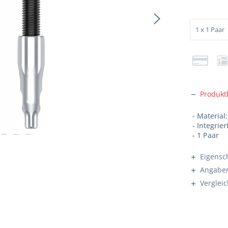
Produkt
- Materia
- Integrie
- 1 Paar
Eigensc
Angaben
Verglei