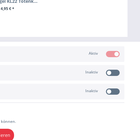
Fahrradklingel KL22 Totenkopf Design
14,95 € *
EN WARENKORB
Aktiv
Inaktiv
ZAHLUNG & VERSAND
Inaktiv
u können.
ieren