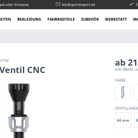
pal oder Vorkasse
b2c@sportimport.de
F
EITEN
BEKLEIDUNG
FAHRRADTEILE
ZUBEHÖR
WERKSTATT
M
ab 21
EZYNE
 Ventil CNC
inkl. MwSt. 
FARBE
VENTILLÄNG
44 mm