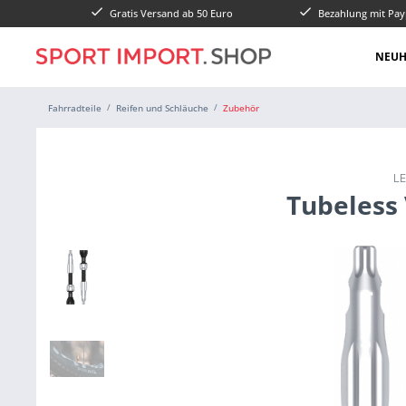
Gratis Versand ab 50 Euro
Bezahlung mit Pay
NEUH
Fahrradteile
Reifen und Schläuche
Zubehör
L
Tubeless