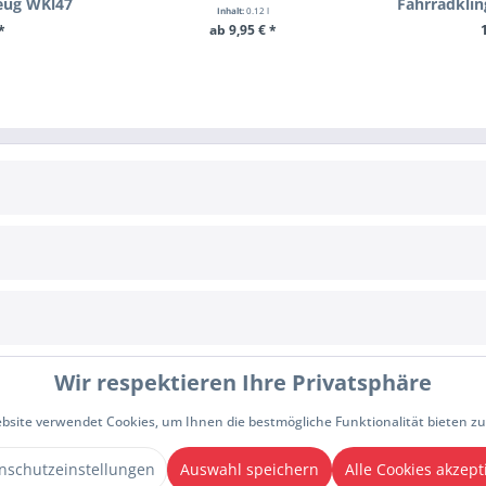
eug WKl47
Inhalt:
0.12 l
*
ab 9,95 € *
RENKORB
ZUM PRODUKT
+ IN D
E
INFORMATIONEN
Cookie-Einstellungen
Allgemeine Geschäftsbedingungen
Wir respektieren Ihre Privatsphäre
Zahlungsbedingungen
Impressum
Datenschutzhinweise
bsite verwendet Cookies, um Ihnen die bestmögliche Funktionalität bieten z
rrufen
nschutzeinstellungen
Auswahl speichern
Alle Cookies akzept