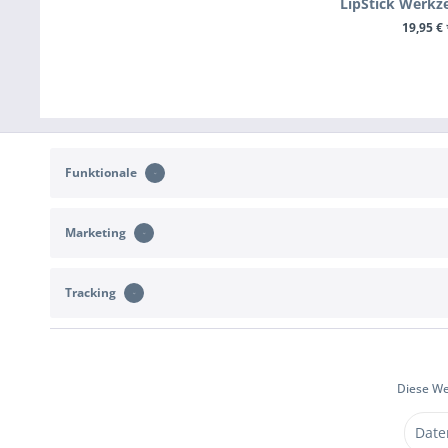
LipStick Werkz
19,95 € 
+ IN DEN WA
Funktionale
Marketing
KONTAKT
KUNDENSERVIC
Tracking
Unterstützung und Beratung unter:
Rückgabe
b2c@sportimport.de
Widerrufsrecht
Versand- und 
oder schreibe uns eine Nachricht über das
Kontaktformular
Diese We
Vertrag wide
Date