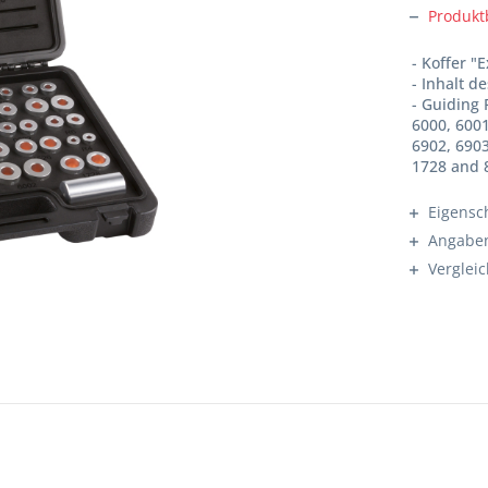
Produkt
- Koffer "
- Inhalt de
- Guiding 
6000, 6001
6902, 6903
1728 and 8
Eigensc
Angaben
Verglei