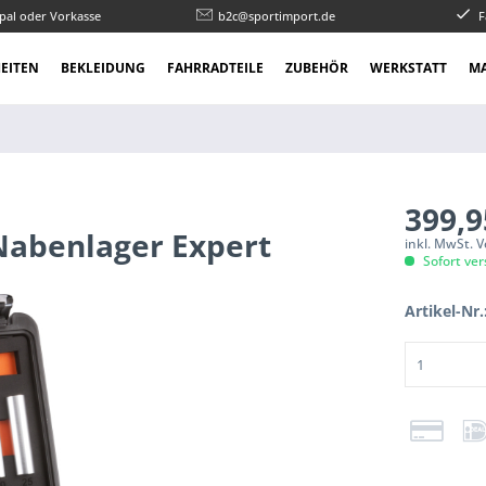
pal oder Vorkasse
b2c@sportimport.de
F
EITEN
BEKLEIDUNG
FAHRRADTEILE
ZUBEHÖR
WERKSTATT
M
399,9
Nabenlager Expert
inkl. MwSt. 
Sofort ver
Artikel-Nr.