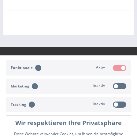
Aktiv
Funktionale
KONTAKT
Inaktiv
Marketing
KUNDENSERVICE
Inaktiv
INFORMATIONEN
Tracking
ZAHLUNG & VERSAND
Wir respektieren Ihre Privatsphäre
Diese Website verwendet Cookies, um Ihnen die bestmögliche
Cookie-Einstellungen
Widerrufsrecht
Versand- und Zahlungsbedingungen