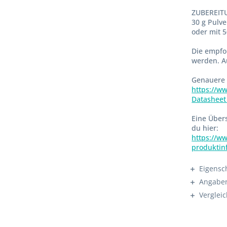
ZUBEREIT
30 g Pulve
oder mit 
Die empfoh
werden. A
Genauere 
https://w
Datasheet
Eine Übers
du hier:
https://w
produktin
Eigensc
Angaben
Verglei