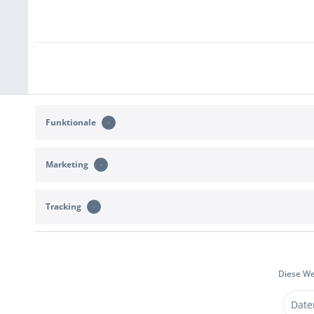
Funktionale
Marketing
Tracking
KONTAKT
KUNDENSERVIC
Unterstützung und Beratung unter:
Rückgabe
b2c@sportimport.de
Widerrufsrecht
Versand- und 
oder schreibe uns eine Nachricht über das
Diese We
Kontaktformular
Vertrag wide
Date