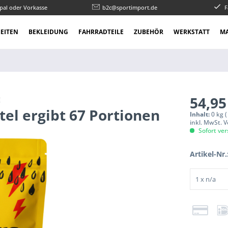
pal oder Vorkasse
b2c@sportimport.de
F
EITEN
BEKLEIDUNG
FAHRRADTEILE
ZUBEHÖR
WERKSTATT
M
54,95
E
tel ergibt 67 Portionen
Inhalt:
0 kg (
inkl. MwSt. 
Sofort ver
Artikel-Nr.