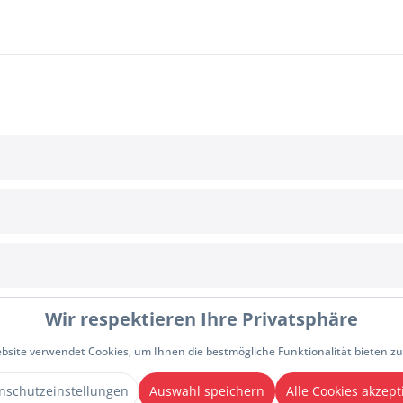
E
INFORMATIONEN
Cookie-Einstellungen
Wir respektieren Ihre Privatsphäre
Allgemeine Geschäftsbedingungen
Zahlungsbedingungen
Impressum
bsite verwendet Cookies, um Ihnen die bestmögliche Funktionalität bieten z
Datenschutzhinweise
rrufen
nschutzeinstellungen
Auswahl speichern
Alle Cookies akzept