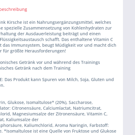
beschreibung
ink Kirsche ist ein Nahrungsergänzungsmittel, welches
ne spezielle Zusammensetzung von Kohlenhydraten zur
rhaltung der Ausdauerleistung beiträgt und einen
Flüssigkeitsaustausch schafft. Das enthaltene Vitamin C
zt das Immunsystem, beugt Müdigkeit vor und macht dich
ar für größte Herausforderungen!
otonisches Getränk vor und während des Trainings
onisches Getränk nach dem Training
: Das Produkt kann Spuren von Milch, Soja, Gluten und
en.
in, Glukose, Isomaltulose* (20%), Saccharose,
ator: Citronensäure, Calciumlactat, Natriumcitrat,
lorid, Magnesiumsalze der Zitronensäure, Vitamin C,
at, Kaliumsalze der
phorsäure, Kaliumchlorid, Aroma Naringin, Farbstoff:
e. *Isomaltulose ist eine Quelle von Fruktose und Glukose