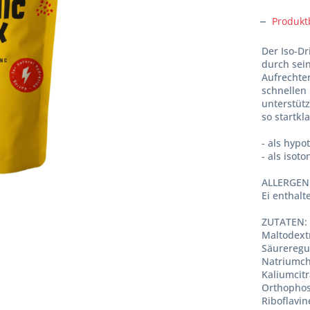
Produkt
Der Iso-Dr
durch sei
Aufrechte
schnellen 
unterstüt
so startkl
- als hyp
- als isot
ALLERGENE
Ei enthalt
ZUTATEN:
Maltodextr
Säureregul
Natriumch
Kaliumcitr
Orthophos
Riboflavin