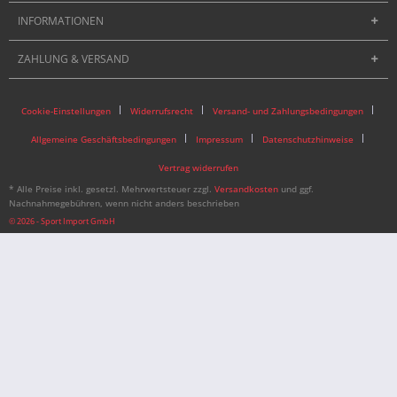
INFORMATIONEN
ZAHLUNG & VERSAND
Cookie-Einstellungen
Widerrufsrecht
Versand- und Zahlungsbedingungen
Allgemeine Geschäftsbedingungen
Impressum
Datenschutzhinweise
Vertrag widerrufen
* Alle Preise inkl. gesetzl. Mehrwertsteuer zzgl.
Versandkosten
und ggf.
Nachnahmegebühren, wenn nicht anders beschrieben
© 2026 - Sport Import GmbH