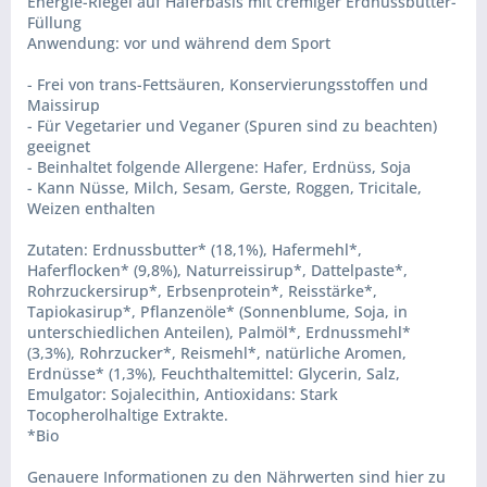
Energie-Riegel auf Haferbasis mit cremiger Erdnussbutter-
Füllung
Anwendung: vor und während dem Sport
- Frei von trans-Fettsäuren, Konservierungsstoffen und
Maissirup
- Für Vegetarier und Veganer (Spuren sind zu beachten)
geeignet
- Beinhaltet folgende Allergene: Hafer, Erdnüss, Soja
- Kann Nüsse, Milch, Sesam, Gerste, Roggen, Tricitale,
Weizen enthalten
Zutaten: Erdnussbutter* (18,1%), Hafermehl*,
Haferflocken* (9,8%), Naturreissirup*, Dattelpaste*,
Rohrzuckersirup*, Erbsenprotein*, Reisstärke*,
Tapiokasirup*, Pflanzenöle* (Sonnenblume, Soja, in
unterschiedlichen Anteilen), Palmöl*, Erdnussmehl*
(3,3%), Rohrzucker*, Reismehl*, natürliche Aromen,
Erdnüsse* (1,3%), Feuchthaltemittel: Glycerin, Salz,
Emulgator: Sojalecithin, Antioxidans: Stark
Tocopherolhaltige Extrakte.
*Bio
Genauere Informationen zu den Nährwerten sind hier zu