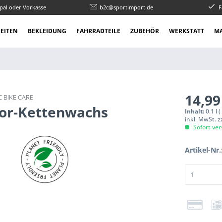
pal oder Vorkasse
b2c@sportimport.de
F
EITEN
BEKLEIDUNG
FAHRRADTEILE
ZUBEHÖR
WERKSTATT
M
14,99
 BIKE CARE
or-Kettenwachs
Inhalt:
0.1 l 
inkl. MwSt. 
Sofort ver
Artikel-Nr.