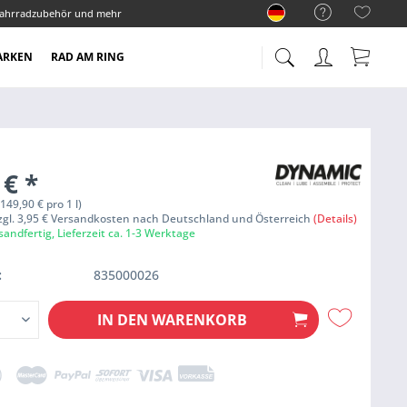
ahrradzubehör und mehr
ARKEN
RAD AM RING
 €
*
( 149,90 € pro 1 l)
zzgl. 3,95 € Versandkosten nach Deutschland und Österreich
(Details)
sandfertig, Lieferzeit ca. 1-3 Werktage
:
835000026
IN DEN
WARENKORB