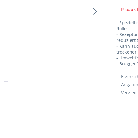
Produkt
- Speziell
Rolle
- Rezeptu
reduziert 
- Kann au
trockener
- Umweltf
- Brugger
Eigensc
Angaben
Verglei