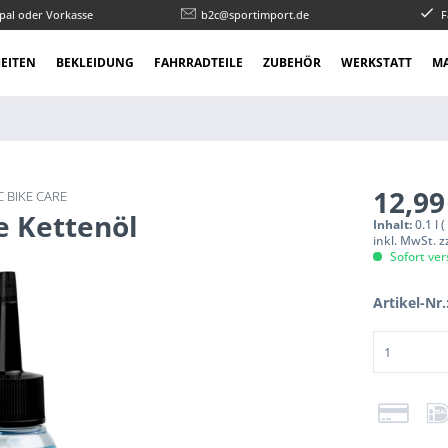
pal oder Vorkasse
b2c@sportimport.de
F
EITEN
BEKLEIDUNG
FAHRRADTEILE
ZUBEHÖR
WERKSTATT
M
12,99
 BIKE CARE
e Kettenöl
Inhalt:
0.1 l 
inkl. MwSt. 
Sofort ver
Artikel-Nr.