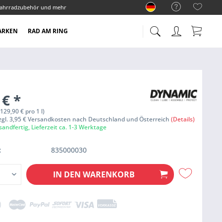
ahrradzubehör und mehr
ARKEN
RAD AM RING
 €
*
( 129,90 € pro 1 l)
zzgl. 3,95 € Versandkosten nach Deutschland und Österreich
(Details)
sandfertig, Lieferzeit ca. 1-3 Werktage
:
835000030
IN DEN
WARENKORB