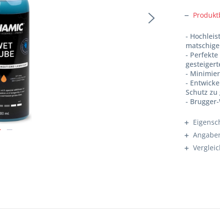
Produkt
- Hochlei
matschige
- Perfekt
gesteigert
- Minimier
- Entwick
Schutz zu
- Brugger
Eigensc
Angaben
Verglei