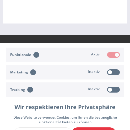
Aktiv
Funktionale
KONTAKT
Inaktiv
Marketing
KUNDENSERVICE
Inaktiv
INFORMATIONEN
Tracking
ZAHLUNG & VERSAND
Wir respektieren Ihre Privatsphäre
Diese Website verwendet Cookies, um Ihnen die bestmögliche
Cookie-Einstellungen
Widerrufsrecht
Versand- und Zahlungsbedingungen
Funktionalität bieten zu können.
Allgemeine Geschäftsbedingungen
Impressum
Datenschutzhinweise