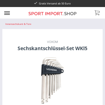
Gratis Versand ab 50 Euro
Innensechskant & Torx
VOXOM
Sechskantschlüssel-Set WKl5