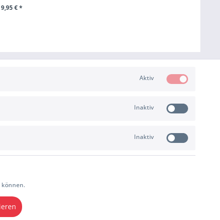
19,95 € *
EN WARENKORB
Aktiv
Inaktiv
ZAHLUNG & VERSAND
Inaktiv
u können.
ieren