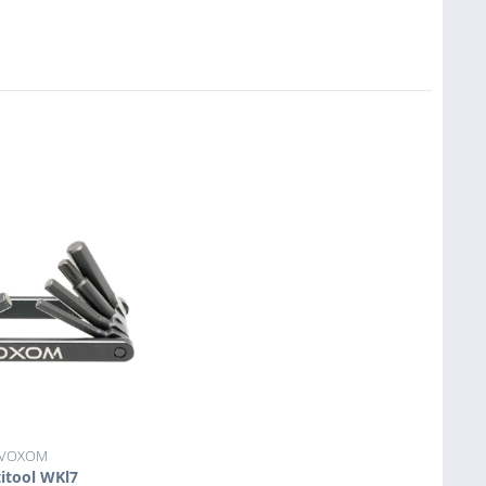
VOXOM
itool WKl7