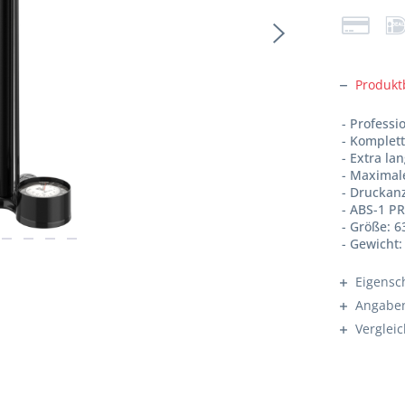
Produkt
- Profess
- Komplet
- Extra la
- Maximale
- Druckanz
- ABS-1 P
- Größe: 6
- Gewicht:
Eigensc
Angaben
Verglei