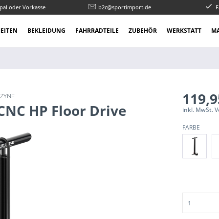
pal oder Vorkasse
b2c@sportimport.de
F
EITEN
BEKLEIDUNG
FAHRRADTEILE
ZUBEHÖR
WERKSTATT
M
119,9
EZYNE
CNC HP Floor Drive
inkl. MwSt. 
FARBE