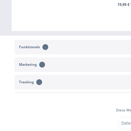
15,95 € 
+ IN DEN WA
Funktionale
Marketing
KONTAKT
KUNDENSERVIC
Tracking
Unterstützung und Beratung unter:
Rückgabe
b2c@sportimport.de
Widerrufsrecht
Versand- und 
oder schreibe uns eine Nachricht über das
Kontaktformular
Diese We
Vertrag wide
Date