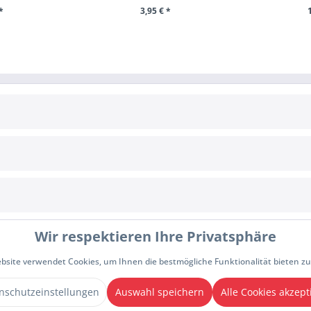
*
3,95 € *
RENKORB
+ IN DEN WARENKORB
+ IN D
E
INFORMATIONEN
Cookie-Einstellungen
Allgemeine Geschäftsbedingungen
Wir respektieren Ihre Privatsphäre
Zahlungsbedingungen
Impressum
Datenschutzhinweise
bsite verwendet Cookies, um Ihnen die bestmögliche Funktionalität bieten z
rrufen
nschutzeinstellungen
Auswahl speichern
Alle Cookies akzept